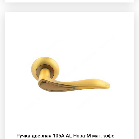
Ручка дверная 105А АL Нора-М мат.кофе