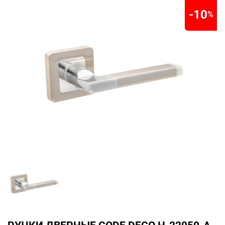
-10
%