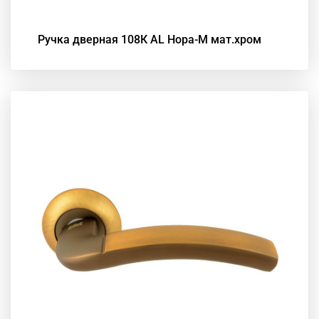
Ручка дверная 108К АL Нора-М мат.хром