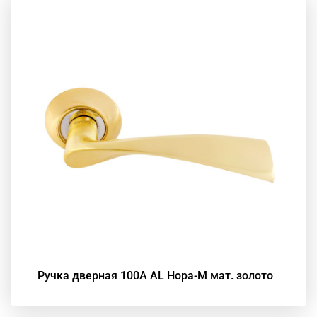
Ручка дверная 100А АL Нора-М мат. золото