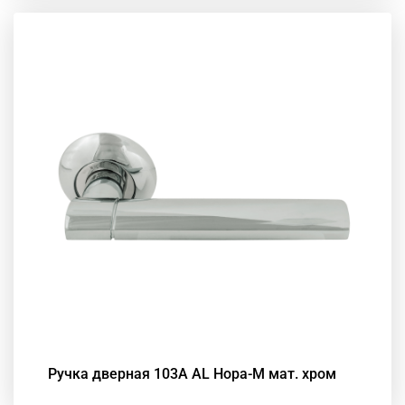
Ручка дверная 103А АL Нора-М мат. хром