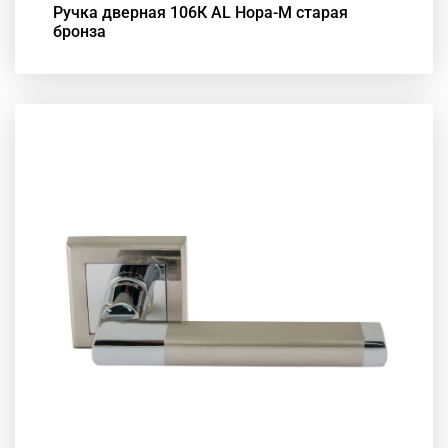
Ручка дверная 106К АL Нора-М старая
бронза