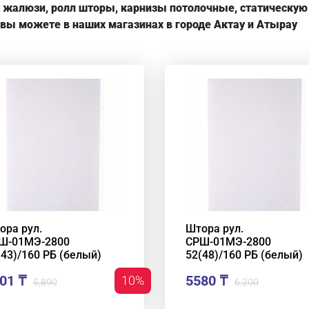
ь жалюзи, ролл шторы, карнизы потолочные, статическу
вы можете в наших магазинах в городе Актау и Атырау
ора рул.
Штора рул.
Ш-01МЭ-2800
СРШ-01МЭ-2800
(43)/160 РБ (белый)
52(48)/160 РБ (белый)
01 ₸
5580 ₸
10%
5,890
6,200