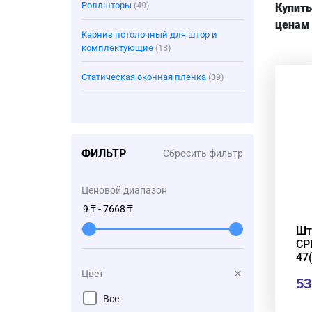
Роллшторы
(49)
К
упит
ценам 
Карниз потолочный для штор и
комплектующие
(13)
Статическая оконная пленка
(39)
ФИЛЬТР
Сбросить фильтр
Ценовой диапазон
Шт
СР
47
Цвет
53
Все