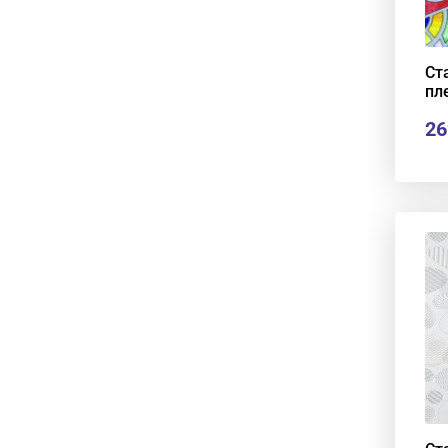
Ст
пл
26