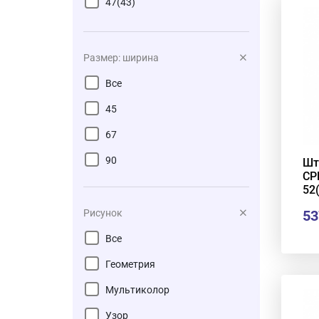
47(43)
52(48)
56(52)
Размер: ширина
61(57)
Все
66(62)
45
72(68)
67
77(73)
90
Шт
СР
85(81)
52
99(95)
Рисунок
53
Все
Геометрия
Мультиколор
Узор