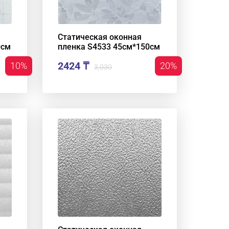
Статическая оконная
0см
пленка S4533 45см*150см
2424 ₸
10%
20%
3,030