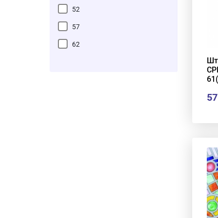
52
57
62
Шт
68
СР
61
73
57