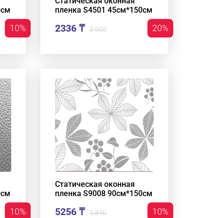
Статическая оконная
0см
пленка S4501 45см*150см
2336 ₸
10%
20%
2,920
Статическая оконная
0см
пленка S9008 90см*150см
5256 ₸
10%
10%
5,840