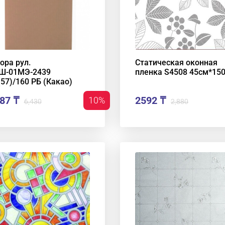
ора рул.
Статическая оконная
Ш-01МЭ-2439
пленка S4508 45см*15
(57)/160 РБ (Какао)
87 ₸
2592 ₸
10%
6,430
2,880