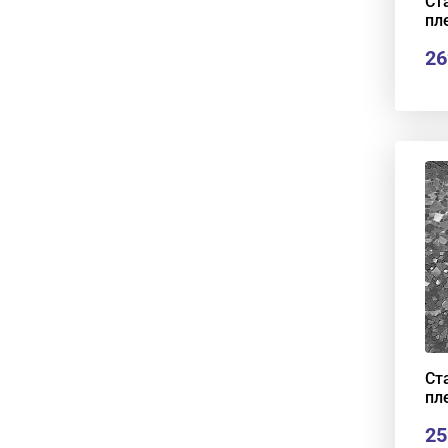
Ст
пл
26
Ст
пл
25