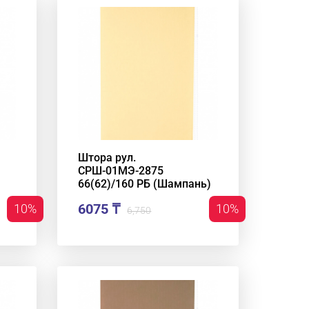
Штора рул.
СРШ-01МЭ-2875
66(62)/160 РБ (Шампань)
6075 ₸
10%
10%
6,750