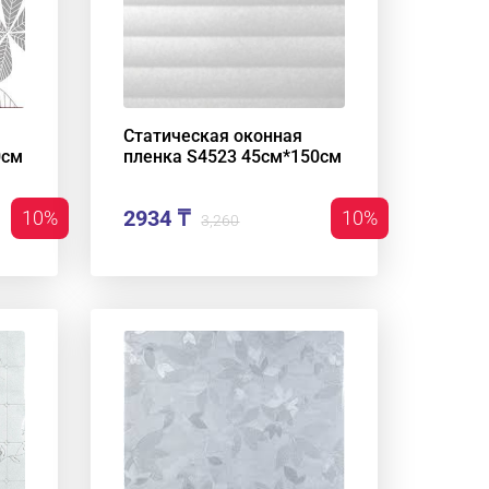
Статическая оконная
0см
пленка S4523 45см*150см
2934 ₸
10%
10%
3,260