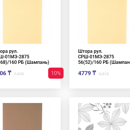
ора рул.
Штора рул.
Ш-01МЭ-2875
СРШ-01МЭ-2875
(68)/160 РБ (Шампань)
56(52)/160 РБ (Шампан
06 ₸
4779 ₸
10%
7,340
5,310