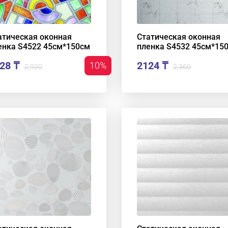
атическая оконная
Статическая оконная
енка S4522 45см*150см
пленка S4532 45см*15
28 ₸
2124 ₸
10%
2,920
2,360