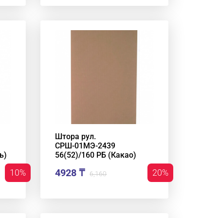
Штора рул.
СРШ-01МЭ-2439
ь)
56(52)/160 РБ (Какао)
4928 ₸
10%
20%
6,160