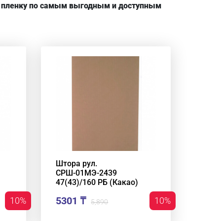
ю пленку по самым выгодным и доступным
Штора рул.
СРШ-01МЭ-2439
47(43)/160 РБ (Какао)
5301 ₸
10%
10%
5,890