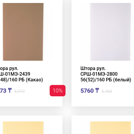
ора рул.
Штора рул.
Ш-01МЭ-2439
СРШ-01МЭ-2800
(48)/160 РБ (Какао)
56(52)/160 РБ (белый)
73 ₸
5760 ₸
10%
5,970
6,400